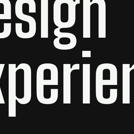
esign
xperie