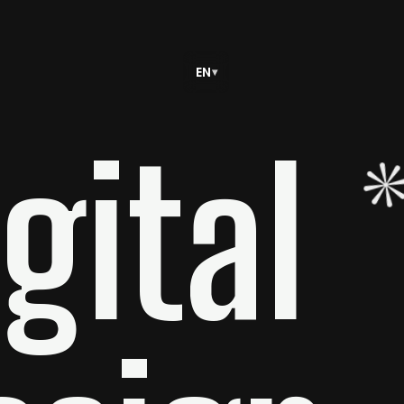
EN
▾
gital